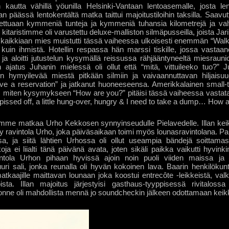
 kautta vähillä yöunilla Helsinki-Vantaan lentoasemalle, josta lens
 päässä lentokentältä matka taittui majoitustiloihin taksilla. Saavutt
tettuaan kymmeniä tunteja ja kymmeniä tuhansia kilometrejä ja valv
kitaristimme oli varustettu deluxe-malliston silmäpusseilla, joista Jari P
n kaikkiaan mies muistutti tässä vaiheessa ulkoisesti enemmän “Walk
 kuin ihmistä. Hotellin respassa hän marssi tiskille, jossa vastaanott
ja aloitti jutustelun kysymällä reissussa rähjääntyneeltä miesrauni
ajatus Juhanin mielessä oli ollut että “mitä, vittuileeko tuo?” Juh
n hymyilevää miestä pitkään silmiin ja vaivaannuttavan hiljaisuu
ave a reservation” ja jatkanut huoneeseensa. Amerikkalainen small-tal
: miten kysymykseen “How are you?” pitäisi tässä vaiheessa vastata? 
, pissed off, a little hung-over, hungry & I need to take a dump… How 
imme matkaa Urho Kekkosen synnyinseudulle Pielavedelle. Illan kei
ty ravintola Urho, joka päiväsaikaan toimi myös lounasravintolana. Pai
a, ja siitä lähtien Urhossa oli ollut useampia bändejä soittamas
oja ei liialti tänä päivänä avata, joten sikäli paikka vaikutti hyvinki
tola Urhon pihaan hyvissä ajoin noin puoli viiden maissa ja 
uri sali, jonka reunalla oli hyvän kokoinen lava. Baarin henkilökunta
matkaajille maittavan lounaan joka koostui entrecôte -leikkeistä, valk
koista. Illan majoitus järjestyisi gasthaus-tyyppisessä rivitalo
nne oli mahdollista mennä jo soundcheckin jälkeen odottamaan keik