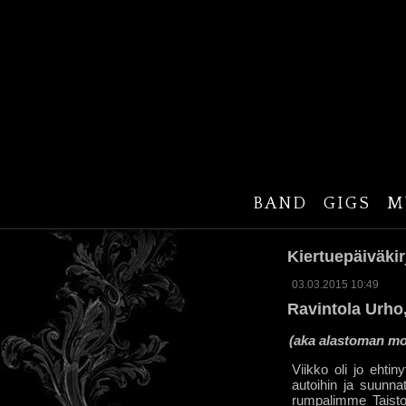
BAND
GIGS
M
Kiertuepäiväkirj
03.03.2015 10:49
Ravintola Urho,
(aka alastoman moo
Viikko oli jo ehti
autoihin ja suunna
rumpalimme Taisto