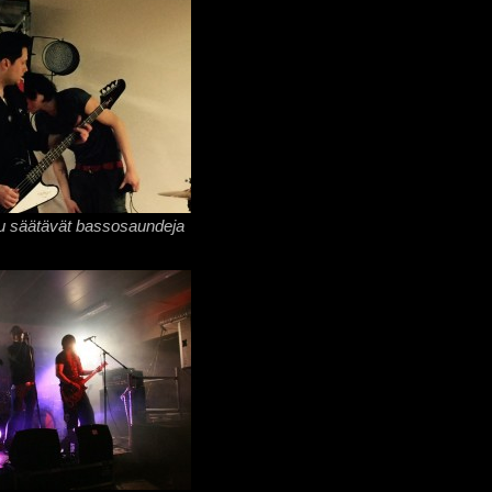
mu säätävät bassosaundeja