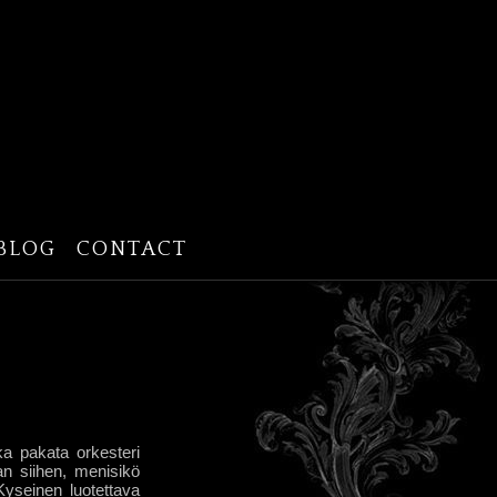
BLOG
CONTACT
ka pakata orkesteri
an siihen, menisikö
yseinen luotettava