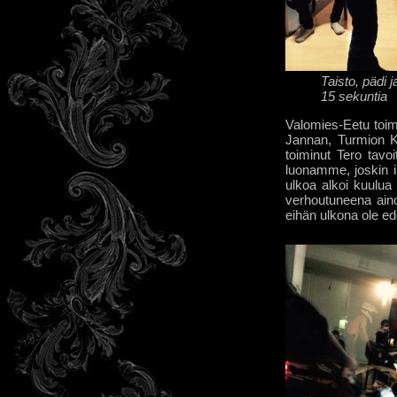
Taisto, pädi j
15 sekuntia
Valomies-Eetu toimi
Jannan, Turmion Kä
toiminut Tero tavoi
luonamme, joskin il
ulkoa alkoi kuulua
verhoutuneena ain
eihän ulkona ole ed