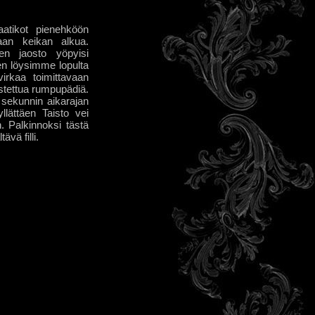
atikot pienehköön
maan keikan alkua.
n jaosto yöpyisi
en löysimme lopulta
virkaa toimittavaan
stettua rumpupädiä.
 sekunnin aikarajan
lättäen Taisto vei
n. Palkinnoksi tästä
ävä filli.