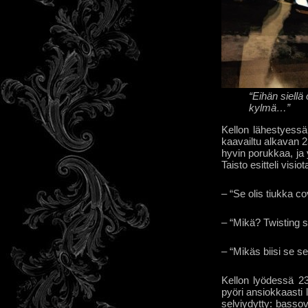
“Eihän siellä
kylmä…”
Kellon lähestyessä 
kaavailtu alkavan 2
hyvin porukkaa, ja 
Taisto esitteli visi
– “Se olis tiukka 
– “Mikä? Twisting s
– “Mikäs biisi se s
Kellon lyödessä 23.
pyöri ansiokkaasti 
selviydytty: basso