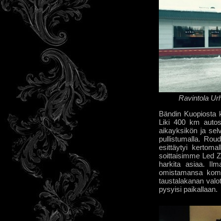
Ravintola Ur
Bändin Kuopiosta 
Liki 400 km autoss
aikayksikön ja sel
pullistumalla. Rou
esittäytyi kertoma
soittaisimme Led Ze
harkita asiaa. Ilm
omistamansa komea
taustalakanan valot
pysyisi paikallaan.