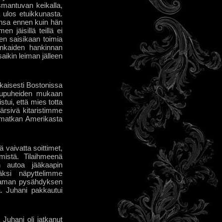
smantuvan keikalla,
a ulos etuikkunasta.
eensa ennen kuin hän
n jäisillä teillä ei
en saisikaan toimia
renkaiden hankinnan
aikin leiman jälleen
ikaisesti Bostonissa
uhupuheiden mukaan
tui, että mies totta
rsivä kitaristimme
ko matkan Amerikasta
vaivatta soittimet,
mistä. Tilaihmeenä
n autoa jääkaapin
äksi näpyttelimme
utaman pysähdyksen
. Juhani pakkautui
 Juhani oli jatkanut