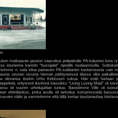
ho
käsin matkaavan jaoston saavuttua pelipaikalle PA-kaluston kera 
a istuneena karistin “bussijalat” ripeällä roudaamisella. Soittokama
visimme n. sata kiloa painavien PA-subbarien kantamisesta vain m
dausta seurasi sivusta hieman päihtyneessä tilassa ollut paikallin
lla olevansa itsekin Urho Kekkosen sukua. Hän esitti hartaan pyy
ppeliniä, erityisesti ikivihreä klassikko “Living Loving Maid” oli toiv
assa oli suuren urheilujuhlan tuntua. Basistimme Ville oli tuonu
n efektilankun, jonka avulla oli tarkoitus kompressoida bassosau
russien väliin ja varmistimme että tällä kertaa taustanauhaa toistavan