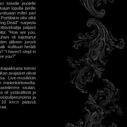
i toiselle puolelle
uaan lopulta perille
ottuaan miltei pari
orttilakin olisi ollut
ing Dead” -sarjasta
ovirkailija paljasti
olta: “How are you,
ani oli tuijottanut
den jälkeen jurosti
k -kulttuuri herätti
“I haven’t slept in
are you?”
kkapaikkana toimisi
kan avajaiset olivat
sa. Live-musiikkiin
n mielenkiintoiselta.
astelimme sisään.
 oli ystävällistä ja
osipuliperunoista ja
ssa 10 km:n päässä
kaa.