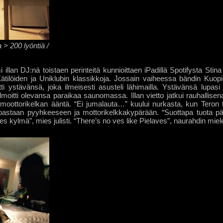
a > 200 lyöntiä /
 illan DJ:nä toistaen perinteitä kunnioittaen iPadillä Spotifysta Stina
tilöiden ja Uniklubin klassikkoja. Jossain vaiheessa bändin Kuop
tti ystävänsä, joka ilmeisesti asusteli lähimailla. Ystävänsä lupasi p
moitti olevansa paraikaa saunomassa. Illan vietto jatkui rauhallisena
 moottorikelkan ääntä. “Ei jumalauta…” kuului nurkasta, kun Teron tu
oastaan pyyhkeeseen ja mottorikelkkakypärään. “Suottapa tuota p
es kylmä”, mies julisti. “There’s no ves like Pielaves”, naurahdin miel