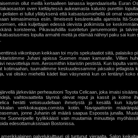
ikaisemmin ollut meillä kertaalleen lainassa legendaarisella Euran O
n takaosaston oven kieltäytessä aukeamasta kalusto purettiin lopult
 peilaten ei tullut yllätyksenä että katsastusmiehellä oli omat vaat
aan leimasimensa esiin. Ilmeisesti kesärenkailla ajamista Itä-Suome
 sormien, eikä kuljettajan edessä olevista polkimista se keskimmäin
känä koristeena. Pikavauhdilla suoritetun jarruremontin ja talvi
katsastusmies lopulta armahti meitä ja elämää nähnyt paku sai kuin s
.
tinsä viikonlopun keikkaan toi myös spekulaatiot siitä, palaisiko p
n kitaristimme Juhani ajoissa Suomen maan kamaralle. Villien h
i neuvotteluja mm. Aerosmithin kitaristin pestistä. Kun lopulta varmis
ut kotimaahan, tuumailimme keskuudessamme jaksaiko jetlagista kä
loja, vai olisiko miehellä kädet liian väsyneinä kun on lentänyt ko
rvellä järkevään perheautooni Toyota Celicaan, joka imaisi sisäänsä 
ndejä, vaihtovaatteita täynnä olevat reput ja kassit ja kolme ih
elica herätti vetoisuudellaan ihmetystä jo kesällä kun käyti
irkkalan verkkokauppa.comista kotiin. Navigaattoriin määränpä
ieaseman, jonne Juhanin oli määrä saapua Espoosta junalla. Mu
imme Suonenjoelle tyylikkäästi vain muutamia minuutteja myöhässä
inoida edesottamuksistaan Bostonissa.
merikkalainen palvelukulttuuri oli tuntunut vieraalta. Salon keikalta