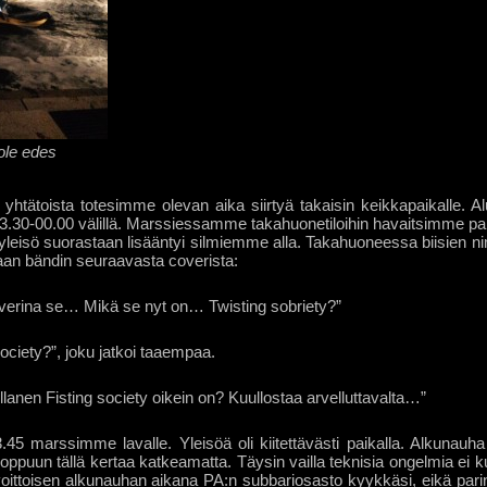
 ole edes
yhtätoista totesimme olevan aika siirtyä takaisin keikkapaikalle. Al
3.30-00.00 välillä. Marssiessamme takahuonetiloihin havaitsimme pai
yleisö suorastaan lisääntyi silmiemme alla. Takahuoneessa biisien ni
otaan bändin seuraavasta coverista:
coverina se… Mikä se nyt on… Twisting sobriety?”
ociety?”, joku jatkoi taaempaa.
ellanen Fisting society oikein on? Kuullostaa arvelluttavalta…”
45 marssimme lavalle. Yleisöä oli kiitettävästi paikalla. Alkunauha 
loppuun tällä kertaa katkeamatta. Täysin vailla teknisia ongelmia ei k
voittoisen alkunauhan aikana PA:n subbariosasto kyykkäsi, eikä parin