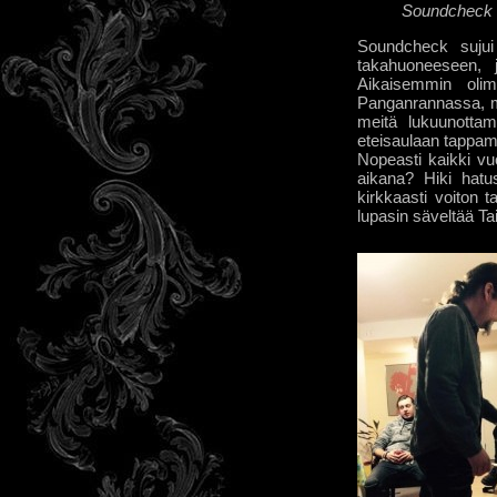
Soundcheck
Soundcheck sujui
takahuoneeseen, j
Aikaisemmin oli
Panganrannassa, mu
meitä lukuunottama
eteisaulaan tappam
Nopeasti kaikki vu
aikana? Hiki hatu
kirkkaasti voiton t
lupasin säveltää Tais