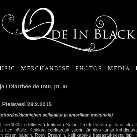
USIC
MERCHANDISE
PHOTOS
MEDIA
a / Diarrhée de tour, pt. III
 Pielavesi 28.2.2015
ttorikelkkamiehen seikkailut ja ameriikan meininkiä)
nyt vierähtää edellisestä keikasta Salon Prockiksessa ja taas oli ai
ta tien päälle. Keikkaa edeltävästi suurin jännitys tuntui kohdistuv
n toisen bändin, Rosy Dreamin, keikkapaku katsastuksesta läpi. K