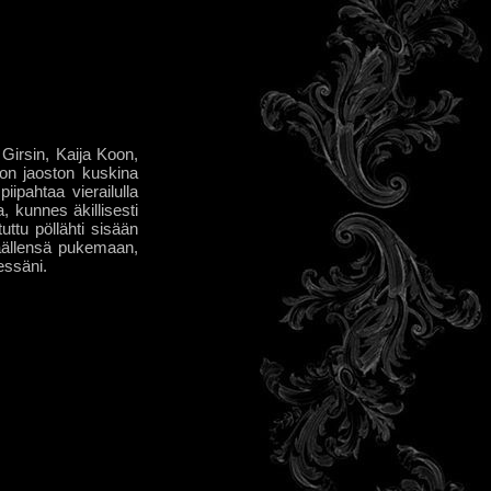
 Girsin, Kaija Koon,
ion jaoston kuskina
iipahtaa vierailulla
, kunnes äkillisesti
ttu pöllähti sisään
äällensä pukemaan,
essäni.