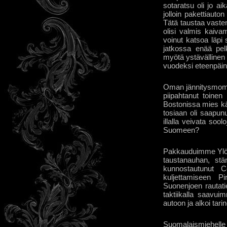
sotaratsu oli jo a
jolloin pakettiauto
Tätä taustaa vasten
olisi valmis kaivam
voinut katsoa läpi
jatkossa enää pelk
myötä ystävällinen 
vuodeksi eteenpäin
Oman jännitysmoment
piipahtanut toine
Bostonissa mies käv
tosiaan oli saapun
illalla veivata soo
Suomeen?
Pakkauduimme Ylöjä
taustanauhan, stä
kunnostautunut C
kuljettamiseen P
Suonenjoen rautat
taktiikalla saavu
autoon ja alkoi tar
Suomalaismiehelle a