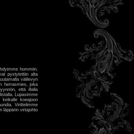
ryhdyimme hommiin.
t pystytettiin alta
uutamalla välilevyn
en herrasmies, joka
nnön, että illalla
elistalla. Lupasimme
t keikalle koeajoon
ndia. Virittelimme
 läppärin virtajohto