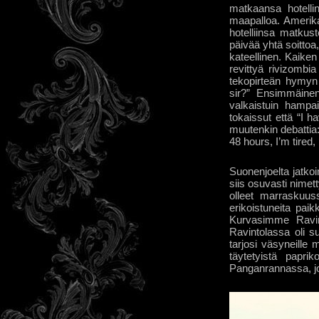
matkaansa hotellin
maapalloa. Amerikan
hotelliinsa matkus
päivää yhtä soittoa, 
kateellinen. Kaike
revittyä rivizombia
tekopirteän hymyn 
sir?” Ensimmäinen 
valkaistuin hampai
tokaissut että “I h
muutenkin debattia
48 hours, I’m tired
Suonenjoelta jatko
siis osuvasti nimet
olleet marraskuuss
erikoistuneita paikk
Kurvasimme Ravin
Ravintolassa oli su
tarjosi väsyneille 
täytetyistä papri
Panganrannassa, jo