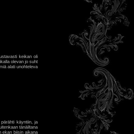
ustavasti keikan oli
kalla olevan jo suht
miä alati unohteleva
pärähti käyntiin, ja
uitenkaan tänäiltana
 ekan biisin aikana