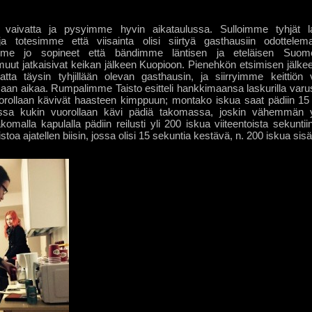
 vaivatta ja pysyimme hyvin aikataulussa. Sulloimme tyhjät la
a totesimme että viisainta olisi siirtyä gasthausiin odottele
mme jo sopineet että bändimme läntisen ja eteläisen Suome
ut jatkaisivat keikan jälkeen Kuopioon. Pienehkön etsimisen jälke
tta täysin tyhjillään olevan gasthausin, ja siirryimme keittiön 
aan aikaa. Rumpalimme Taisto esitteli hankkimaansa laskurilla varu
orollaan kävivät haasteen kimppuun; montako iskua saat pädiin 15
ssa kukin vuorollaan kävi pädiä takomassa, joskin vähemmän yl
akomalla kapulalla pädiin reilusti yli 200 iskua viiteentoista sekuntii
toa ajatellen biisin, jossa olisi 15 sekuntia kestävä, n. 200 iskua sisält