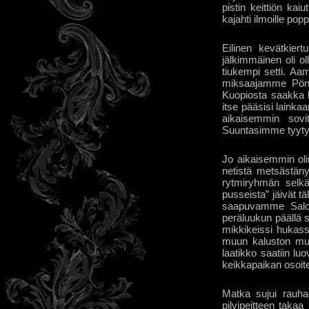
pistin keittiön ka
kajahti ilmoille po
Eilinen kevätkier
jälkimmäinen oli ol
tiukempi setti. Aam
miksaajamme Pönn
Kuopiosta saakka 
itse pääsisi lainkaa
aikaisemmin sovit
Suuntasimme tyytyv
Jo aikaisemmin oli
netistä metsästänyt
rytmiryhmän selkä
pusseista” jäivät t
saapuvamme Saloon
peräluukun päällä sa
mikkikeissi hukass
muun kaluston muk
laatikko saatiin luo
keikkapaikan osoite
Matka sujui rauhal
pilvipeitteen taka