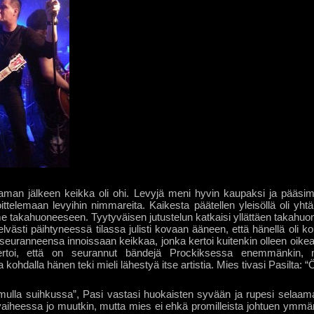
eaman jälkeen keikka oli ohi. Levyjä meni hyvin kaupaksi ja pää
oittelemaan levyihin nimmareita. Kaikesta päätellen yleisöllä oli yht
e takahuoneeseen. Tyytyväisen jutustelun katkaisi yllättäen takahuon
lvästi päihtyneessä tilassa julisti kovaan ääneen, että hänellä oli ko
seuranneensa innoissaan keikkaa, jonka kertoi kuitenkin olleen oike
ertoi, että on seurannut bändejä Prockiksessa enemmänkin
ohdalla hänen teki mieli lähestyä itse artistia. Mies tivasi Pasilta: “
mulla suihkussa”, Pasi vastasi huokaisten syvään ja rupesi selaa
aiheessa jo muutkin, mutta mies ei ehkä promilleista johtuen ymmärt