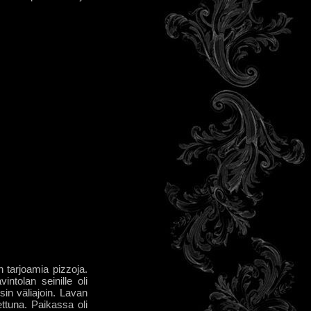
 tarjoamia pizzoja.
intolan seinille oli
isin väliajoin. Lavan
ettuna. Paikassa oli