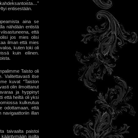
ö kahdeksantoista…”
ltyi entisestään.
rupeamista aina se
alla nähdään entistä
 viisastuneena, että
si jos mies olisi
aa ilman että mies
valoa, kuten toki oli
issä kuin eilinen.
oista.
mpalimme Taisto oli
 Valitettavasti itse
mme kuvat “Taiston
sti olin ilmoittanut
avaraa ja hyppinyt
 että heiltä oli yksi
huomiossa kulkeutua
e odottamaan, että
 navigaattoriin illan
a taivaalta paistoi
i kääntymään isolta