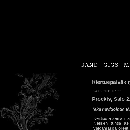
BAND
GIGS
M
Kiertuepäiväkirj
24.02.2015 07:22
Prockis, Salo 2
(aka navigointia t
Keittiöstä seinän t
Nelisen tuntia ai
vajoamassa olleet 