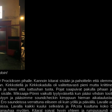
doin!
Prockiksen pihalle. Kannoin kitarat sisään ja pahoittelin että olemm
Kirkkotiellä ja Kirkkokadulla oli valitettavasti pieni mutta kriittin
i ja totesi että sattuuhan tuota. Pojat saapuivat pakulla pihaan 
sisälle. Miksaaja-Pönni vaikutti tyytyväiseltä kun pääsi vihdoin to
ystyyn ja pääsimme soundcheckin kimppuun hieman aikataulust
Ero saundeissa verrattuna eiliseen oli kuin yöllä ja päivällä. Lavalle as
issa. Lavalla kaikki kuului selkeänä ja PA:sta kuultuna koko b
anauhaa myöten. Kitarat soivat hyvin yhteen ja rumpusaundi ol