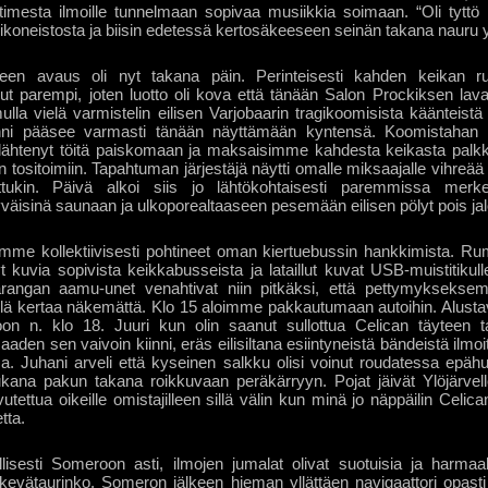
iuttimesta ilmoille tunnelmaan sopivaa musiikkia soimaan. “Oli tytt
ppikoneistosta ja biisin edetessä kertosäkeeseen seinän takana nauru y
tueen avaus oli nyt takana päin. Perinteisesti kahden keikan 
lut parempi, joten luotto oli kova että tänään Salon Prockiksen lav
ulla vielä varmistelin eilisen Varjobaarin tragikoomisista käänteistä
i pääsee varmasti tänään näyttämään kyntensä. Koomistahan oli
lähtenyt töitä paiskomaan ja maksaisimme kahdesta keikasta palkk
n tositoimiin. Tapahtuman järjestäjä näytti omalle miksaajalle vihreää 
tukin. Päivä alkoi siis jo lähtökohtaisesti paremmissa merke
äisinä saunaan ja ulkoporealtaaseen pesemään eilisen pölyt pois jal
mme kollektiivisesti pohtineet oman kiertuebussin hankkimista. Ru
 kuvia sopivista keikkabusseista ja lataillut kuvat USB-muistitikulle.
rangan aamu-unet venahtivat niin pitkäksi, että pettymyksekse
ällä kertaa näkemättä. Klo 15 aloimme pakkautumaan autoihin. Alustava
 n. klo 18. Juuri kun olin saanut sullottua Celican täyteen t
aden sen vaivoin kiinni, eräs eilisiltana esiintyneistä bändeistä ilmoitti
a. Juhani arveli että kyseinen salkku olisi voinut roudatessa epä
ana pakun takana roikkuvaan peräkärryyn. Pojat jäivät Ylöjärvell
vutettua oikeille omistajilleen sillä välin kun minä jo näppäilin Celican
tta.
lisesti Someroon asti, ilmojen jumalat olivat suotuisia ja harmaalt
a kevätaurinko. Someron jälkeen hieman yllättäen navigaattori opast