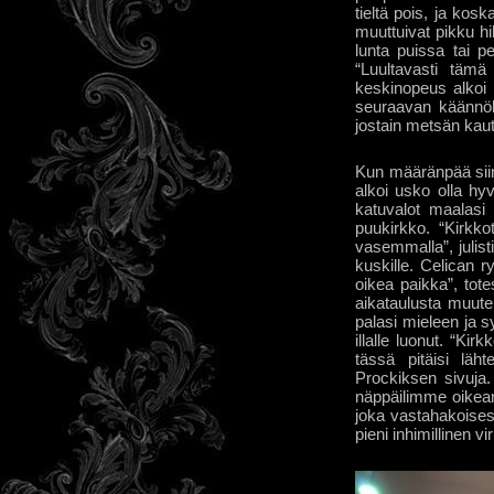
tieltä pois, ja ko
muuttuivat pikku hi
lunta puissa tai pe
“Luultavasti täm
keskinopeus alkoi
seuraavan käännök
jostain metsän kaut
Kun määränpää siin
alkoi usko olla hyv
katuvalot maalasi 
puukirkko. “Kirkko
vasemmalla”, julist
kuskille. Celican r
oikea paikka”, tote
aikataulusta muute
palasi mieleen ja s
illalle luonut. “Ki
tässä pitäisi läh
Prockiksen sivuja. 
näppäilimme oikean 
joka vastahakoisest
pieni inhimillinen v