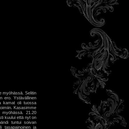
e myöhässä. Selitin
en ero. Ystävällinen
ja kamat oli tuossa
sitoimiin. Kasasimme
a myöhässä. 21.20
ti kuului että nyt on
ändi tuntui soivan
i tasapainoinen ja