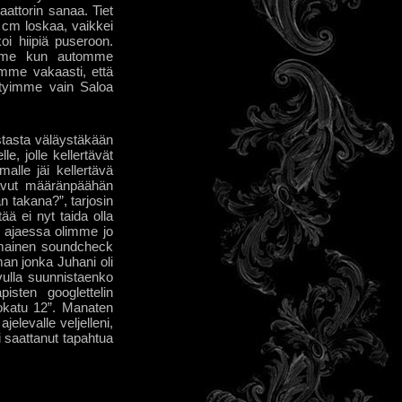
attorin sanaa. Tiet
0 cm loskaa, vaikkei
koi hiipiä puseroon.
mimme kun automme
mme vakaasti, että
styimme vain Saloa
stasta väläystäkään
e, jolle kellertävät
alle jäi kellertävä
Saavut määränpäähän
n takana?”, tarjosin
ää ei nyt taida olla
ja ajaessa olimme jo
ismainen soundcheck
man jonka Juhani oli
avulla suunnistaenko
isten googlettelin
kkokatu 12”. Manaten
elevalle veljelleni,
i saattanut tapahtua