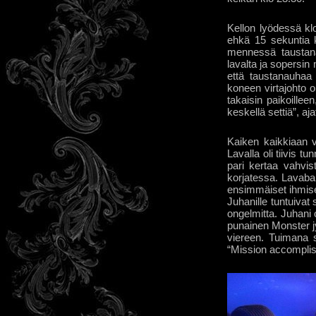
Kellon lyödessä kl
ehkä 15 sekuntia k
mennessä taustana
lavalta ja sopersin
että taustanauhaa 
koneen virtajohto o
takaisin paikoille
keskellä settiä”, aja
Kaiken kaikkiaan v
Lavalla oli tiivis 
pari kertaa vahvis
korjatessa. Lavaba
ensimmäiset ihmise
Juhanille tuntuivat
ongelmitta. Juhani o
punainen Monster jy
viereen. Tuimana s
“Mission accomplis