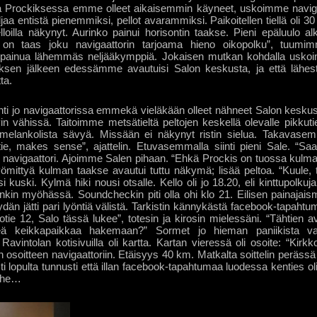
ska Prockiksessa emme olleet aikaisemmin käyneet, uskoimme naviga
ljaa entistä pienemmiksi, pellot avarammiksi. Paikoitellen tiellä oli 3
lloilla näkynyt. Aurinko painui horisontin taakse. Pieni epäluulo al
ä on taas joku navigaattorin tarjoama hieno oikopolku”, tuu
 painua lähemmäs neljääkymppiä. Jokaisen mutkan kohdalla uskoi
sen jälkeen edessämme avautuisi Salon keskusta, ja että lähe
ta.
ti jo navigaattorissa emmekä vieläkään olleet nähneet Salon kesku
in vähissä. Taitoimme metsätieltä peltojen keskellä olevalle pikkutiell
melankolista sävyä. Missään ei näkynyt ristin sielua. Takavasemm
tie, makes sense”, ajattelin. Etuvasemmalla siinti pieni Sale. “
i navigaattori. Ajoimme Salen pihaan. “Ehkä Prockis on tuossa kulma
yömittyä kulman taakse avautui tuttu näkymä; lisää peltoa. “Kuule, t
si kuski. Kylmä hiki nousi otsalle. Kello oli jo 18.20, eli kinttupolku
nkin myöhässä. Soundcheckin piti olla ohi klo 21. Eilisen painaja
ydän jätti pari lyöntiä välistä. Tarkistin kännykästä facebook-tapahtu
rkkotie 12, Salo tässä lukee”, totesin ja kirosin mielessäni. “Tähtien 
teä keikkapaikkaa hakemaan?” Sormet jo hieman paniikista vap
Ravintolan kotisivuilla oli kartta. Kartan vieressä oli osoite: “Kir
osoitteen navigaattoriin. Etäisyys 40 km. Matkalta soittelin perässä aj
i lopulta tunnusti että illan facebook-tapahtumaa luodessa kenties ol
irhe…