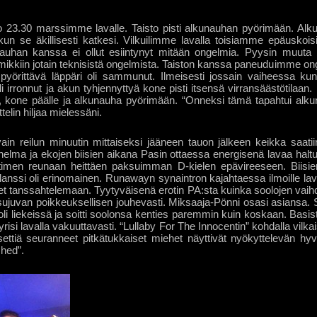
o 23.30 marssimme lavalle. Taisto pisti alkunauhan pyörimään. Alk
un se äkillisesti katkesi. Vilkuilimme lavalla toisiamme epäuskoi
uhan kanssa ei ollut esiintynyt mitään ongelmia. Pyysin muuta
 mikkiin jotain teknisistä ongelmista. Taiston kanssa paneuduimme ong
pyörittävä läppäri oli sammunut. Ilmeisesti jossain vaiheessa kun l
li irronnut ja akun tyhjennyttyä kone pisti itsensä virransäästötilaan.
en, kone päälle ja alkunauha pyörimään. “Onneksi tämä tapahtui alk
ttelin hiljaa mielessäni.
ain reilun minuutin mittaiseksi jääneen tauon jälkeen keikka saatiin
tunnelma ja ekojen biisien aikana Pasin ottaessa energisenä lavaa haltuu
timen reunaan heittäen paksuimman D-kielen epävireeseen. Biisien
lanssi oli erinomainen. Runawayn synaintron kajahtaessa ilmoille lav
t tanssahtelemaan. Tyytyväisenä erotin PA:sta kuinka soolojen vaihd
 sujuvan poikkeuksellisen jouhevasti. Miksaaja-Pönni osasi asiansa. Set
li liekeissä ja soitti soolonsa kenties paremmin kuin koskaan. Basisti-
risi lavalla vakuuttavasti. “Lullaby For The Innocentin” kohdalla vil
ettiä seuranneet pitkätukkaiset miehet näyttivät nyökyttelevän hy
hed”.