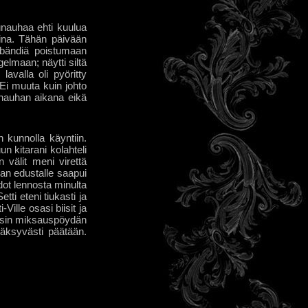
unauhaa ehti kuulua
sina. Tähän päivään
 bändiä poistumaan
elmaan; näytti siltä
avalla oli pyöritty
 Ei muuta kuin johto
unauhan aikana eikä
 kunnolla käyntiin.
n kitarani kolahteli
 välit meni virettä
an edustalle saapui
ot lennosta minulta
ti eteni tiukasti ja
Ville osasi biisit ja
kaisin miksauspöydän
väksyvästi päätään.