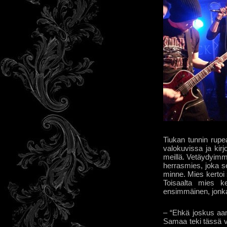
Tiukan tunnin rup
valokuvissa ja kirj
meillä. Vetäydyimm
herrasmies, joka se
minne. Mies kertoi 
Toisaalta mies k
ensimmäinen, jonka k
– “Ehkä joskus aa
Samaa teki tässä v