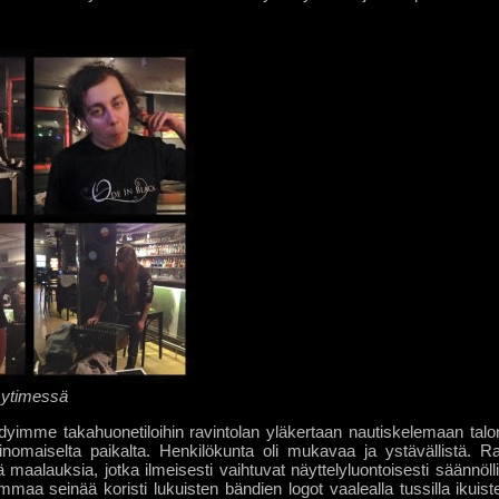
ytimessä
dyimme takahuonetiloihin ravintolan yläkertaan nautiskelemaan talon
inomaiselta paikalta. Henkilökunta oli mukavaa ja ystävällistä. Rav
tä maalauksia, jotka ilmeisesti vaihtuvat näyttelyluontoisesti säännöll
maa seinää koristi lukuisten bändien logot vaalealla tussilla ikuist