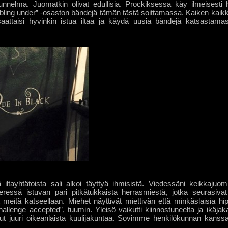
 tunnelma. Juomatkin olivat edullisia. Prockiksessa käy ilmeises
bbling under” -osaston bändejä tämän tästä soittamassa. Kaiken kaikk
 saattaisi hyvinkin istua iltaa ja käydä uusia bändejä katsastam
 iltayhtätoista sali alkoi täyttyä ihmisistä. Viedessäni keikkajuomi
essä istuvan pari pitkätukkaista herrasmiestä, jotka seurasivat 
at meitä katseellaan. Miehet näyttivät miettivän että minkäslaisia hi
allenge accepted”, tuumin. Yleisö vaikutti kiinnostuneelta ja ikäjak
nut juuri oikeanlaista kuulijakuntaa. Sovimme henkilökunnan kanssa