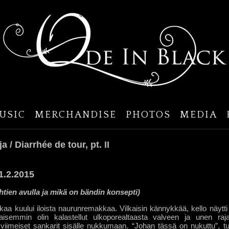
USIC
MERCHANDISE
PHOTOS
MEDIA
a / Diarrhée de tour, pt. II
1.2.2015
ähtien avulla ja mikä on bändin konsepti)
akaa kuului iloista naurunremakkaa. Vilkaisin kännykkää, kello näytt
kaisemmin olin kalastellut ulkoporealtaasta valveen ja unen raja
viimeiset sankarit sisälle nukkumaan. “Johan tässä on nukuttu”, t