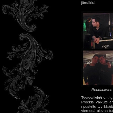
jämäkkä.
Roudauksen 
Tyytyväisinä vetäy
Prockis vaikutti er
ripusteltu tyylikkäi
vieressä olevaa tum