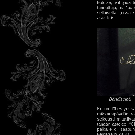
kotoisa, viihtyisä
tunnettuja, ns. “bu
sellaiselta, jossa
asustelisi.
Bändiseinä
Kellon lähestyessä
miksauspöydän vier
selkeästi mittailiv
tänään astelee. “Ch
paikalle oli saapu
keikan klo 23.30.