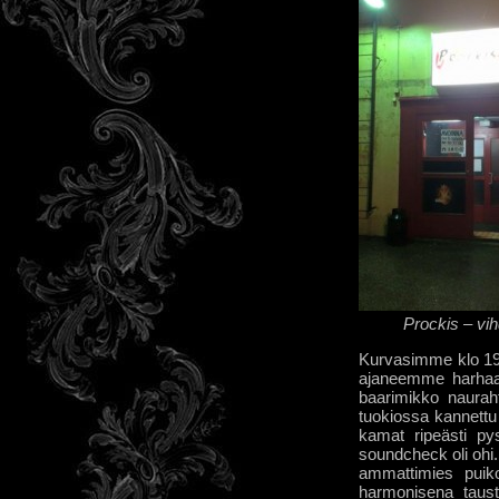
Prockis – vih
Kurvasimme klo 19 
ajaneemme harhaan. 
baarimikko nauraht
tuokiossa kannettu 
kamat ripeästi p
soundcheck oli ohi. 
ammattimies puiko
harmonisena taust