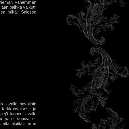
ti hieman vähemmän
iaan paikka vaikutti
assa mikäli Salossa
a lavalle havaitsin
tarkkaavaisesti ja
ppejä tuonne lavalle
auma oli sopiva, eli
 että aloittaisimme