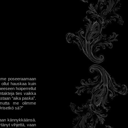
simme poseeraamaan
ä ollut hauskaa kuin
eeseen hoiperrellut
ntakteja ties vaikka
astaan “aika paska”.
, mutta me olimme
Örisetkö sä?”
maan kännykkäänsä.
änyt vihjettä, vaan